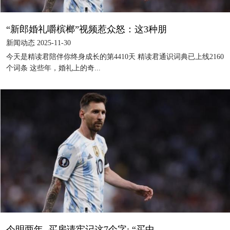
“新郎婚礼嚼槟榔”视频惹众怒：这3种朋
新闻动态 2025-11-30
今天是精读君陪伴你终身成长的第4410天 精读君通识词典已上线2160
个词条 这些年，婚礼上的奇...
今明两年, 买房请牢记这7个字: “买中、